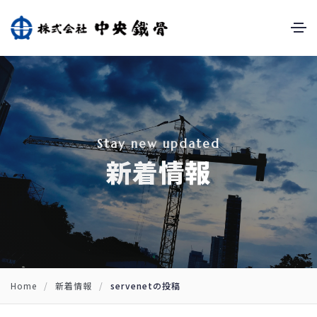
S
t
a
y
n
e
w
u
p
d
a
t
e
d
新
着
情
報
Home
/
新着情報
/
servenetの投稿