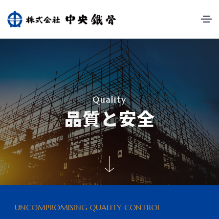
Q
u
a
l
i
t
y
品
質
と
安
全
UNCOMPROMISING QUALITY CONTROL