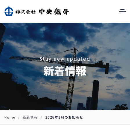
S
t
a
y
n
e
w
u
p
d
a
t
e
d
新
着
情
報
Home
/
新着情報
/
2026年1月のお知らせ