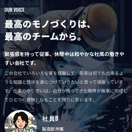
OUR VOICE
最高のモノづくりは、
最高のチームから。
緊張感を持って従事、休憩中は和やかな社風の働きや
すい会社です。
この会社でいろいろな事を経験して、将来は何でも出来るよ
うな知識と技術を身につけていきたいと思って頑張っていま
す。仕事のやりがいは、自分が携ってきた物件が無事に完成し
てひとつの建物となることを誇りに思います。
社員B
社員D
社員A
社員C
製造部 所属
技術部 所属