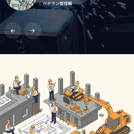
ベテラン管理職
ベテラン社員
技術部 所属
設計部門 所属
技術部 所属
中堅社員